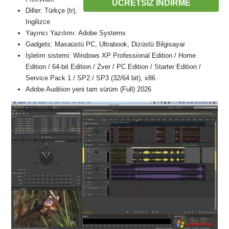
ÜCRETSIZ İNDIRME
Diller: Türkçe (tr),
Ingilizce
Yayıncı Yazılımı: Adobe Systems
Gadgets: Masaüstü PC, Ultrabook, Dizüstü Bilgisayar
İşletim sistemi: Windows XP Professional Edition / Home
Edition / 64-bit Edition / Zver / PC Edition / Starter Edition /
Service Pack 1 / SP2 / SP3 (32/64 bit), x86
Adobe Audition yeni tam sürüm (Full) 2026