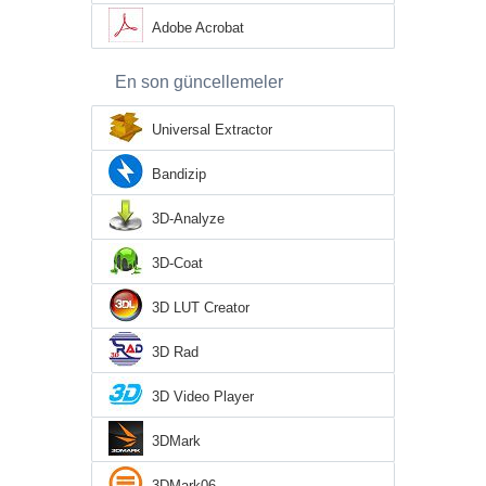
Adobe Acrobat
En son güncellemeler
Universal Extractor
Bandizip
3D-Analyze
3D-Coat
3D LUT Creator
3D Rad
3D Video Player
3DMark
3DMark06