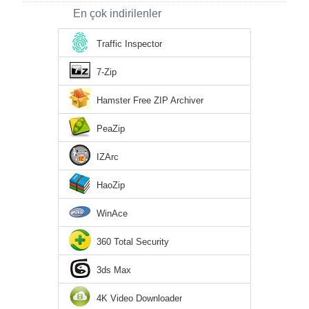
En çok indirilenler
Traffic Inspector
7-Zip
Hamster Free ZIP Archiver
PeaZip
IZArc
HaoZip
WinAce
360 Total Security
3ds Max
4K Video Downloader