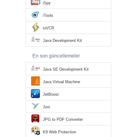
iSpy
iTools
iuVCR
Java Development Kit
En son güncellemeler
Java SE Development Kit
Java Virtual Machine
JetBoost
Joxi
JPG to PDF Converter
K9 Web Protection