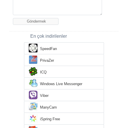
En çok indirilenler
SpeedFan
PrivaZer
ICQ
Windows Live Messenger
Viber
ManyCam
iSpring Free