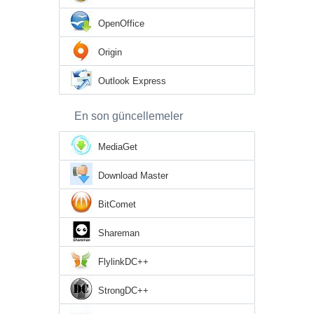
OpenOffice
Origin
Outlook Express
En son güncellemeler
MediaGet
Download Master
BitComet
Shareman
FlylinkDC++
StrongDC++